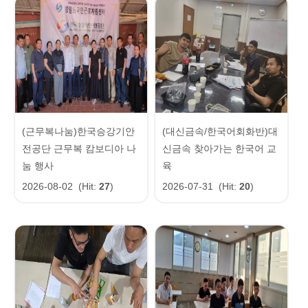
(근무복나눔)한국승강기안
(대신금속/한국어회화반)대
전공단 근무복 캄보디아 나
신금속 찾아가는 한국어 교
눔 행사
육
2026-08-02
(Hit:
27
)
2026-07-31
(Hit:
20
)