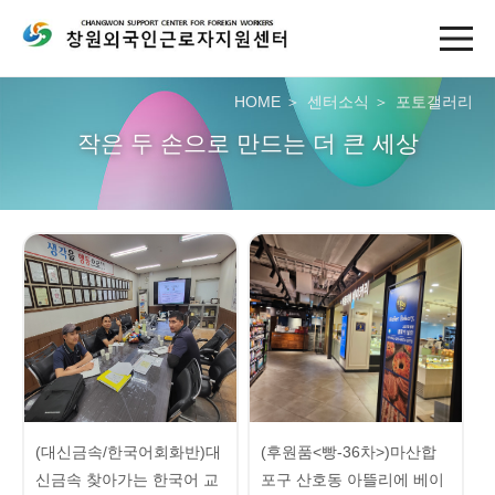
HOME
센터소식
포토갤러리
작은 두 손으로 만드는 더 큰 세상
(대신금속/한국어회화반)대
(후원품<빵-36차>)마산합
신금속 찾아가는 한국어 교
포구 산호동 아뜰리에 베이