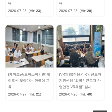
육
육
2026-07-28
(Hit:
23
)
2026-07-28
(Hit:
20
)
(케이조선/토픽스피킹반)케
(VR체험)창원외국인근로자
이조선 찾아가는 한국어 교
지원센터 "외국인근로자 산
육
업안전 VR체험" 실시
2026-07-27
(Hit:
21
)
2026-07-26
(Hit:
40
)