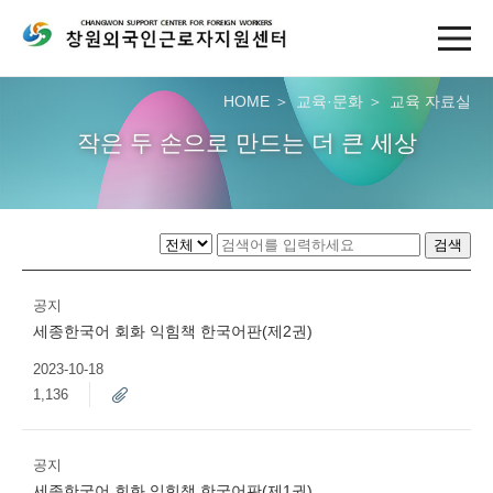
HOME
교육·문화
교육 자료실
작은 두 손으로 만드는 더 큰 세상
검색
공지
세종한국어 회화 익힘책 한국어판(제2권)
2023-10-18
1,136
공지
세종한국어 회화 익힘책 한국어판(제1권)