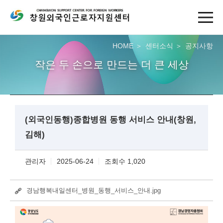
HOME
센터소식
공지사항
작은 두 손으로 만드는 더 큰 세상
(외국인동행)종합병원 동행 서비스 안내(창원,
김해)
관리자
2025-06-24
조회수 1,020
경남행복내일센터_병원_동행_서비스_안내.jpg