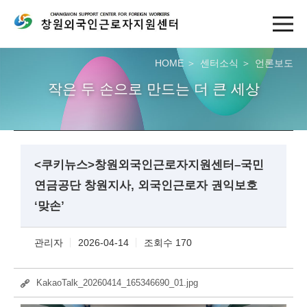
HOME
센터소식
언론보도
작은 두 손으로 만드는 더 큰 세상
<쿠키뉴스>창원외국인근로자지원센터–국민
연금공단 창원지사, 외국인근로자 권익보호
‘맞손’
관리자
2026-04-14
조회수 170
KakaoTalk_20260414_165346690_01.jpg