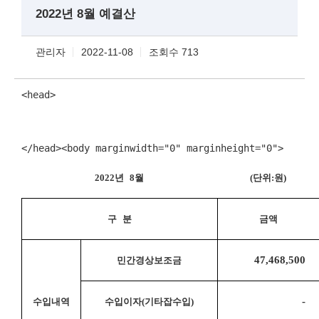
2022년 8월 예결산
관리자
2022-11-08
조회수 713
<head>

</head><body marginwidth="0" marginheight="0">
2022
년 
8
월
(
단위
:
원
)
구 분
금액
47,468,500 
민간경상보조금
- 
수입내역
수입이자
(
기타잡수입
)