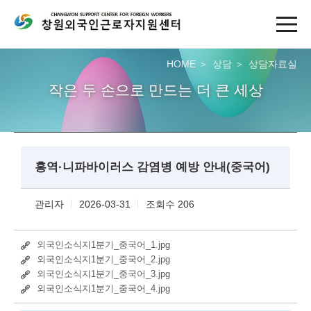
HOME
상담
상담자료실
작은 두 손으로 만드는 더 큰 세상
홍역·니파바이러스 감염병 예방 안내(중국어)
관리자
2026-03-31
조회수 206
외국인소식지1분기_중국어_1.jpg
외국인소식지1분기_중국어_2.jpg
외국인소식지1분기_중국어_3.jpg
외국인소식지1분기_중국어_4.jpg