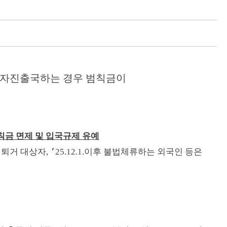
 자진출국하는 경우 범칙금이
.
칙금 면제 및 입국규제 유예
’
제퇴거 대상자
,
25.
12.
1.
이후 불법체류하는 외국인
등은