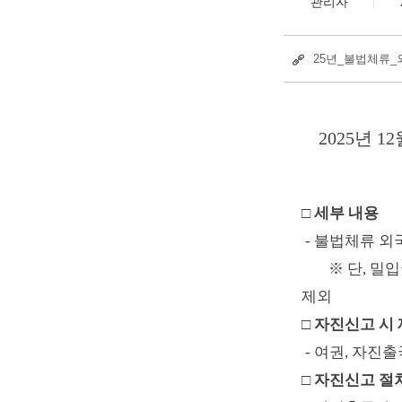
관리자
25년_불법체류_
2025
년
12
□
세부 내용
-
불법체류 외
※
단
,
밀입
제외
□
자진신고 시 
-
여권
,
자진출
□
자진신고 절