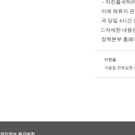
-
자진출국하려
이에 체류지 관
국 당일
4
시간 
□ 자세한 내용
정책본부 홈페
이전글
겨울철 한랭질환
개인정보 취급방침