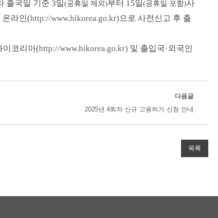
라 출국일 기준
3
일
부터
15
일
사
(
공휴일 제외
)
(
공휴일 포함
)
 온라인(
http://www.hikorea.go.kr)
으로 사전신고 후 출
하이코리아(
http://www.hikorea.go.kr)
및 출입국·외국인
다음글
2025년 4회차 신규 고용허가 신청 안내
목록