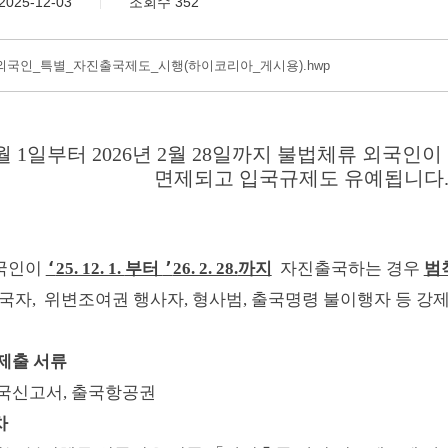
2025-12-03
조회수 352
외국인_특별_자진출국제도_시행(하이코리아_게시용).hwp
월
1
일부터
2026
년
2
월
28
일까지 불법체류 외국인이
면제되고 입국규제도 유예됩니다
‘
’
국인이
25. 12. 1.
부터
26. 2. 28.
까지
자진출국하는 경우
범
국자
,
위변조여권 행사자
,
형사범
,
출국명령 불이행자 등 강
제출 서류
국신고서
,
출국항공권
차