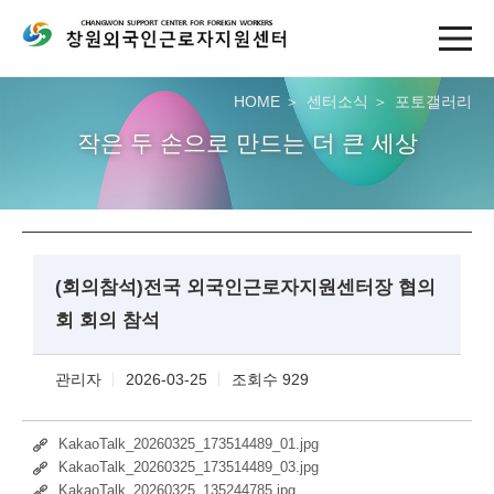
HOME
센터소식
포토갤러리
작은 두 손으로 만드는 더 큰 세상
(회의참석)전국 외국인근로자지원센터장 협의
회 회의 참석
관리자
2026-03-25
조회수 929
KakaoTalk_20260325_173514489_01.jpg
KakaoTalk_20260325_173514489_03.jpg
KakaoTalk_20260325_135244785.jpg