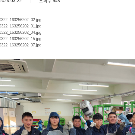
2026-03-22
조회수 945
0322_163256202_02.jpg
0322_163256202_01.jpg
0322_163256202_04.jpg
0322_163256202_15.jpg
0322_163256202_07.jpg