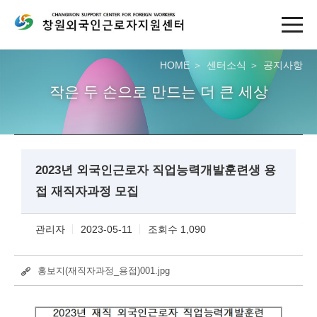
HOME
센터소식
공지사항
작은 두 손으로 만드는 더 큰 세상
2023년 외국인근로자 직업능력개발훈련생 용
접 재직자과정 모집
관리자
2023-05-11
조회수 1,090
홍보지(재직자과정_용접)001.jpg