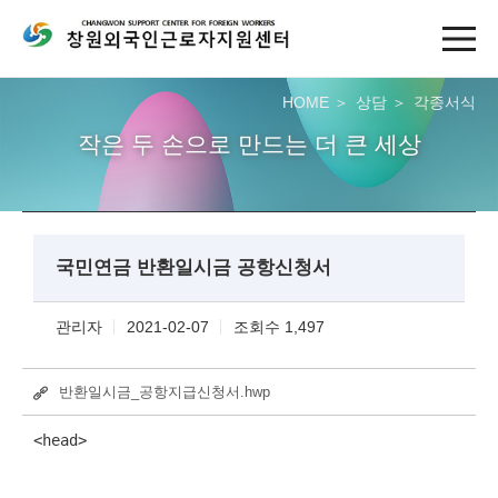
HOME
상담
각종서식
작은 두 손으로 만드는 더 큰 세상
국민연금 반환일시금 공항신청서
관리자
2021-02-07
조회수 1,497
반환일시금_공항지급신청서.hwp
<head>
