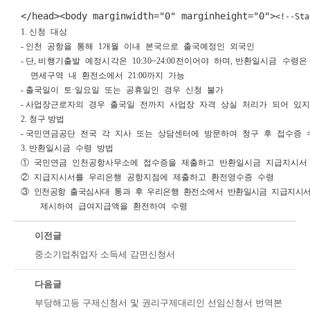
</head><body marginwidth="0" marginheight="0">
<!--Sta
1. 
신청 대상
- 
인천 공항을 통해 
1
개월 이내 본국으로 출국예정인 외국인
- 
단
, 
비행기출발 예정시각은 
10:30~24:00
전이어야 하며
, 
반환일시금 수령은
  면세구역 내 환전소에서 
21:00
까지 가능
- 
출국일이 토
·
일요일 또는 공휴일인 경우 신청 불가
- 
사업장근로자의 경우 출국일 전까지 사업장 자격 상실 처리가 되어 있지 
2. 
청구 방법
- 
국민연금공단 전국 각 지사 또는 상담센터에 방문하여 청구 후 접수증 
3. 
반환일시금 수령 방법
① 
국민연금 인천공항사무소에 접수증을 제출하고 반환일시금 지급지시서
② 
지급지시서를 우리은행 공항지점에 제출하고 환전영수증 수령
③ 
인천공항 출국심사대 통과 후 우리은행 환전소에서 반환일시금 지급지시
    제시하여 급여지급액을 환전하여 수령
이전글
중소기업취업자 소득세 감면신청서
다음글
부당해고등 구제신청서 및 권리구제대리인 선임신청서 번역본